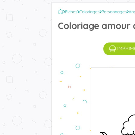
Fiches
Coloriages
Personnages
An
Coloriage amour 
IMPRIM