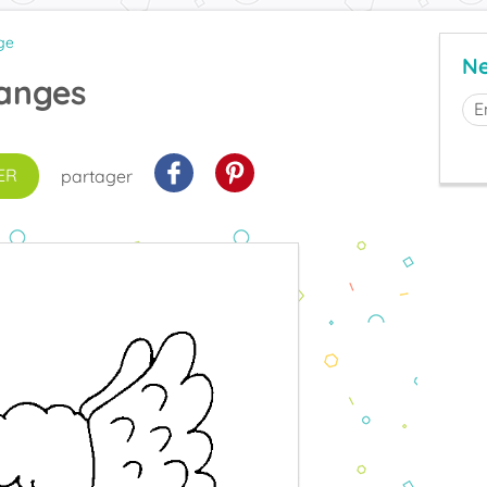
ge
Ne
anges
ER
partager