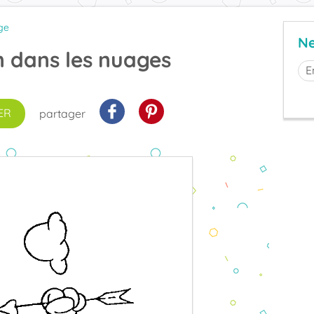
ge
Ne
n dans les nuages
ER
partager