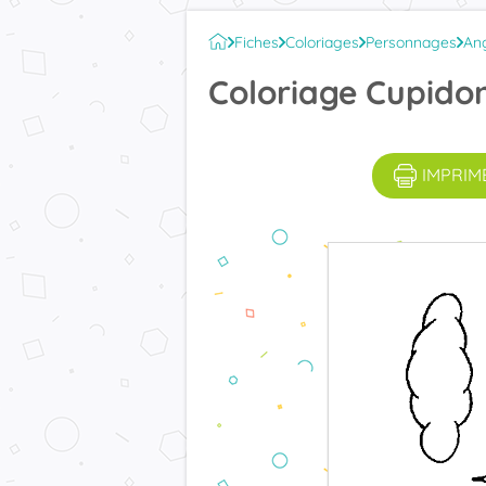
Fiches
Coloriages
Personnages
An
Coloriage Cupido
IMPRIM