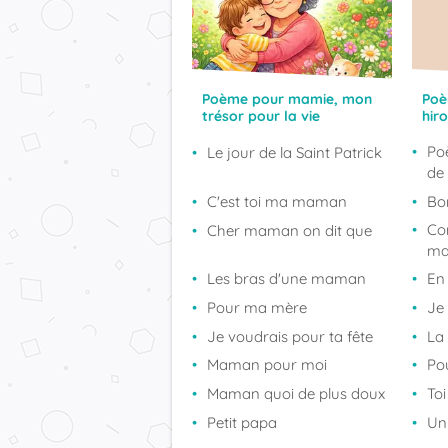
Poème pour mamie, mon
Poè
trésor pour la vie
hir
Po
Le jour de la Saint Patrick
de
C'est toi ma maman
Bo
Co
Cher maman on dit que
m
Les bras d'une maman
En
Pour ma mère
Je 
Je voudrais pour ta fête
La
Maman pour moi
Po
Maman quoi de plus doux
To
Petit papa
Un