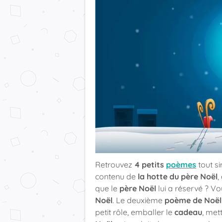
Retrouvez
4 petits
poèmes
tout s
contenu de
la hotte du père Noël
,
que le
père Noël
lui a réservé ? 
Noël
. Le deuxième
poème de Noël
petit rôle, emballer le
cadeau
, met