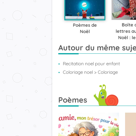
Boîte 
Poèmes de
lettres a
Noël
Noël : le
qui fera b
Autour du même suje
les yeu
enfan
Recitation noel pour enfant
Coloriage noel
> Coloriage
Poèmes