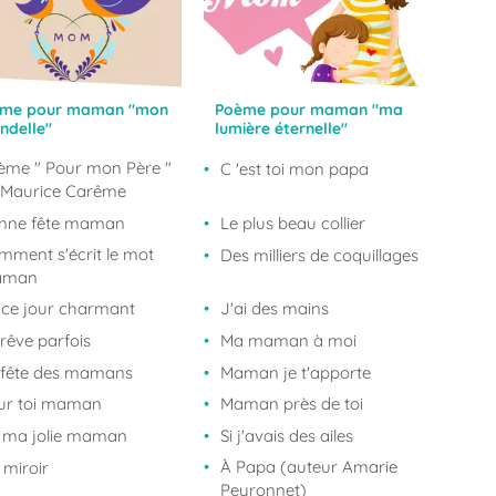
me pour maman "mon
Poème pour maman "ma
ondelle"
lumière éternelle"
ème " Pour mon Père "
C 'est toi mon papa
 Maurice Carême
nne fête maman
Le plus beau collier
mment s'écrit le mot
Des milliers de coquillages
aman
 ce jour charmant
J'ai des mains
rêve parfois
Ma maman à moi
 fête des mamans
Maman je t'apporte
ur toi maman
Maman près de toi
i ma jolie maman
Si j'avais des ailes
À Papa (auteur Amarie
 miroir
Peyronnet)