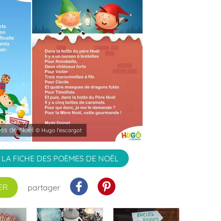
es de Noël
© Hugo l'escargot
LA FICHE DES POÈMES DE NOËL
ER
partager