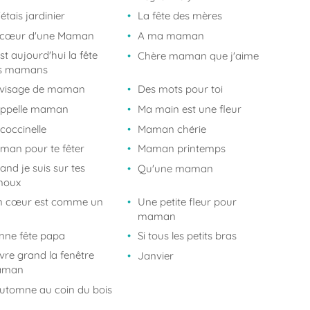
j'étais jardinier
La fête des mères
 cœur d'une Maman
A ma maman
st aujourd'hui la fête
Chère maman que j'aime
s mamans
 visage de maman
Des mots pour toi
appelle maman
Ma main est une fleur
coccinelle
Maman chérie
man pour te fêter
Maman printemps
nd je suis sur tes
Qu'une maman
noux
n cœur est comme un
Une petite fleur pour
maman
nne fête papa
Si tous les petits bras
vre grand la fenêtre
Janvier
aman
automne au coin du bois