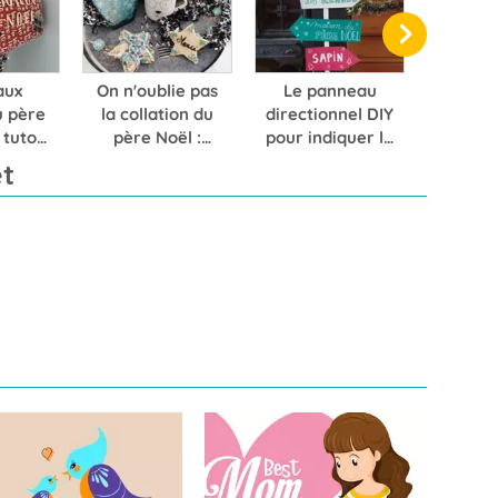
aux
On n'oublie pas
Le panneau
u père
la collation du
directionnel DIY
 tuto
père Noël :
pour indiquer le
riller
voici une belle
chemin au père
t
x des
idée de
Noël
ts
présentation
pour son verre
de lait et ses
biscuits