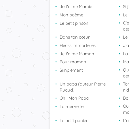
Je t'aime Mamie
Si 
Mon poème
Le
C'e
Le petit pinson
de
Dans ton cœur
Le
Fleurs immortelles
J'
Je t'aime Maman
La 
Pour maman
Ma
Qua
Simplement
ge
Un papa (auteur Pierre
To
Ruaud)
nid
Oh ! Mon Papa
Bo
Ou
La merveille
m
Le petit panier
L'