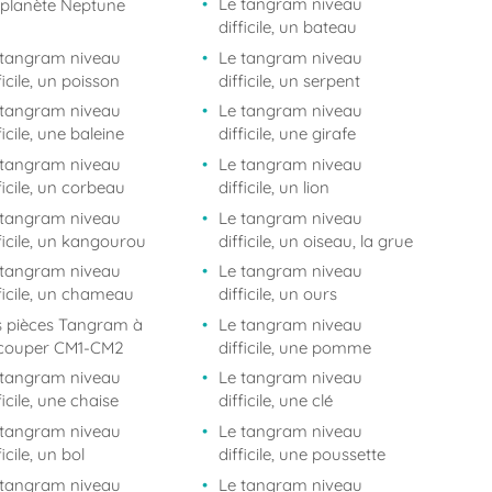
Le tangram niveau
 planète Neptune
difficile, un bateau
 tangram niveau
Le tangram niveau
ficile, un poisson
difficile, un serpent
 tangram niveau
Le tangram niveau
ficile, une baleine
difficile, une girafe
 tangram niveau
Le tangram niveau
ficile, un corbeau
difficile, un lion
 tangram niveau
Le tangram niveau
ficile, un kangourou
difficile, un oiseau, la grue
 tangram niveau
Le tangram niveau
ficile, un chameau
difficile, un ours
s pièces Tangram à
Le tangram niveau
couper CM1-CM2
difficile, une pomme
 tangram niveau
Le tangram niveau
ficile, une chaise
difficile, une clé
 tangram niveau
Le tangram niveau
ficile, un bol
difficile, une poussette
 tangram niveau
Le tangram niveau