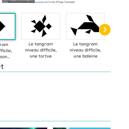
Le tangram
Le tangram
gram
niveau difficile,
niveau difficile,
ficile,
une tortue
une baleine
sson
ire
t