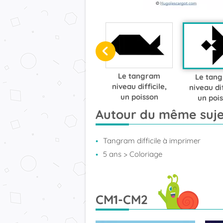
Le tangram
Le tan
niveau difficile,
niveau dif
un poisson
un poi
scala
Autour du même suje
Tangram difficile à imprimer
5 ans
> Coloriage
CM1-CM2