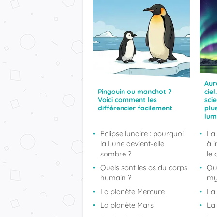
Aur
Pingouin ou manchot ?
ciel
Voici comment les
scie
différencier facilement
plu
lum
Eclipse lunaire : pourquoi
La 
la Lune devient-elle
à 
sombre ?
le 
Quels sont les os du corps
Qui
humain ?
my
La planète Mercure
La
La planète Mars
La 