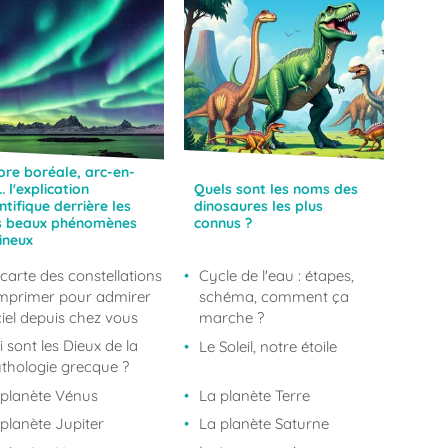
ore boréale, arc-en-
... l'explication
Quels sont les noms des
ntifique derrière les
dinosaures les plus
s beaux phénomènes
connus ?
ineux
carte des constellations
Cycle de l'eau : étapes,
imprimer pour admirer
schéma, comment ça
ciel depuis chez vous
marche ?
 sont les Dieux de la
Le Soleil, notre étoile
thologie grecque ?
 planète Vénus
La planète Terre
planète Jupiter
La planète Saturne