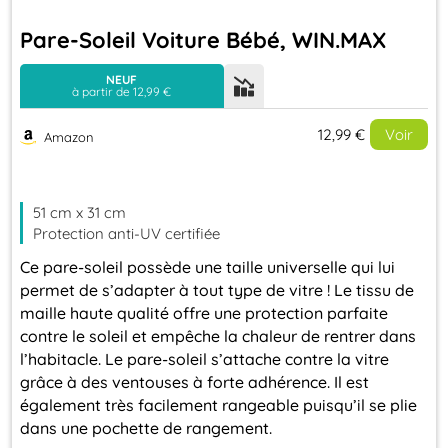
Pare-Soleil Voiture Bébé, WIN.MAX
NEUF
à partir de 12,99 €
12,99 €
Voir
Amazon
Evolution du prix le plus bas (neuf):
51 cm x 31 cm
14
Protection anti-UV certifiée
Ce pare-soleil possède une taille universelle qui lui
12
permet de s’adapter à tout type de vitre ! Le tissu de
maille haute qualité offre une protection parfaite
10
contre le soleil et empêche la chaleur de rentrer dans
l’habitacle. Le pare-soleil s’attache contre la vitre
grâce à des ventouses à forte adhérence. Il est
8
2025
2026
également très facilement rangeable puisqu’il se plie
dans une pochette de rangement.