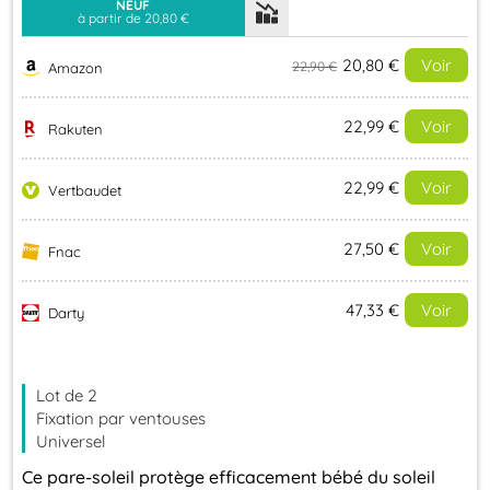
NEUF
à partir de 20,80 €
20,80 €
Voir
22,90 €
Amazon
22,99 €
Voir
Rakuten
22,99 €
Voir
Vertbaudet
27,50 €
Voir
Fnac
47,33 €
Voir
Darty
Evolution du prix le plus bas (neuf):
Lot de 2
30
Fixation par ventouses
Universel
Ce pare-soleil protège efficacement bébé du soleil