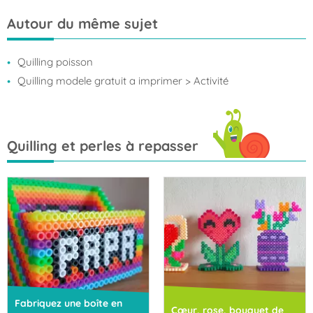
rafraîchir les
amusants à
Autour du même sujet
enfants au
faire avec
goûter
les enfants
Quilling poisson
Quilling modele gratuit a imprimer
> Activité
Quilling et perles à repasser
Fabriquez une boîte en
Cœur, rose, bouquet de