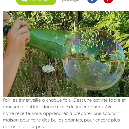
Les enfants adorent faire des bulles de savon, surtout
quand il fait beau. Voir ces bulles colorées flotter dans
l'air les émerveille à chaque fois. C'est une activité facile et
amusante qui leur donne envie de jouer dehors. Avec
notre recette, vous apprendrez à préparer une solution
maison pour faire des bulles géantes, pour encore plus
de fun et de surprises !