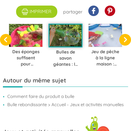
IMPRIMER
partager
Des éponges
Jeu de pêche
Bulles de
suffisent
à la ligne
savon
pour
maison :
géantes : la
fabriquer
voici
recette
ces bombes
comment en
maison qui
Autour du même sujet
à eau
fabriquer un
bluffe petits
colorées et
facilement
et grands
rafraîchissan
Comment faire du produit a bulle
tes
Bulle rebondissante
> Accueil - Jeux et activités manuelles