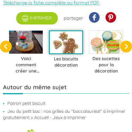
Télécharge la fiche complète au format PDF
.
IMPRIMER
partager
Voici
Des sucettes
Les biscuits
comment
pour la
décoration
créer une
décoration
boule à
neige unique
Autour du même sujet
très
facilement
Patron petit biscuit
Jeu du petit bac : nos grilles du "baccalauréat" à imprimer
gratuitement
> Accueil - Jeux à imprimer