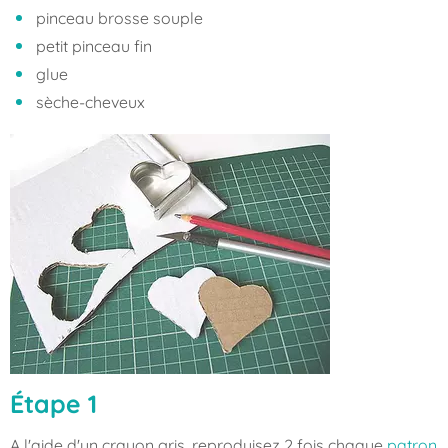
pinceau brosse souple
petit pinceau fin
glue
sèche-cheveux
Étape 1
A l'aide d'un crayon gris, reproduisez 2 fois chaque
patron