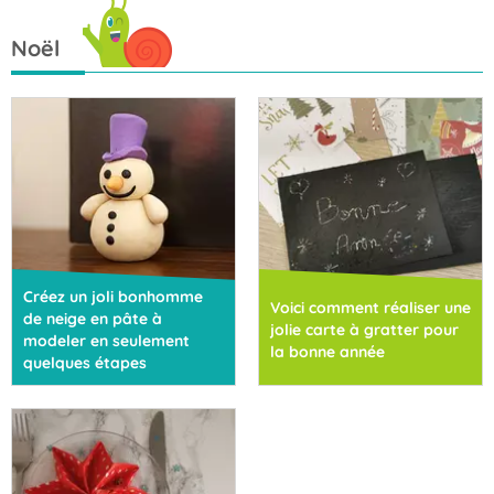
Noël
Créez un joli bonhomme
Voici comment réaliser une
de neige en pâte à
jolie carte à gratter pour
modeler en seulement
la bonne année
quelques étapes