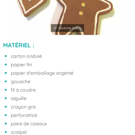
© Séverine Aubry
MATÉRIEL :
carton ondulé
papier fin
papier d'emballage argenté
gouache
fil à coudre
aiguille
crayon gris
perforatrice
paire de ciseaux
scalpel