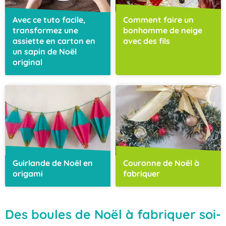
Avec ce tuto facile,
Comment faire un
transformez une
bonhomme de neige
assiette en carton en
avec des fils
un sapin de Noël
original
Guirlande de Noël en
Couronne de Noël à
origami
fabriquer
Des boules de Noël à fabriquer soi-