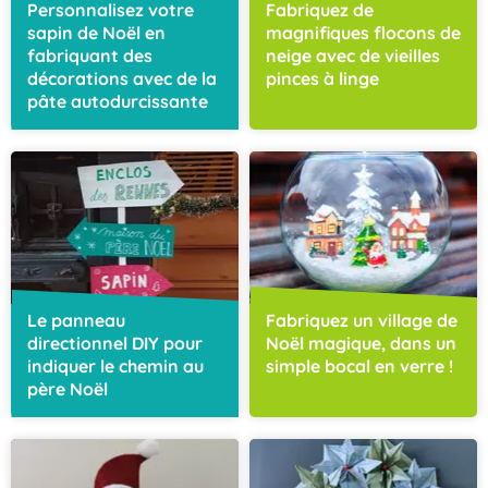
Personnalisez votre
Fabriquez de
sapin de Noël en
magnifiques flocons de
fabriquant des
neige avec de vieilles
décorations avec de la
pinces à linge
pâte autodurcissante
Le panneau
Fabriquez un village de
directionnel DIY pour
Noël magique, dans un
indiquer le chemin au
simple bocal en verre !
père Noël