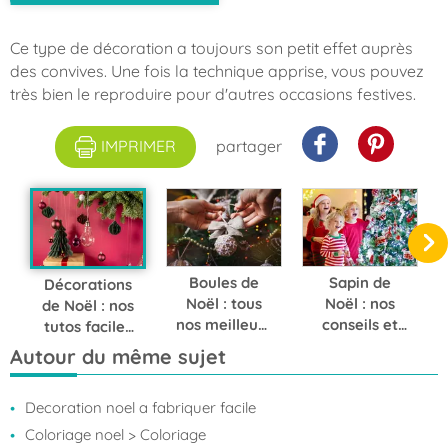
Ce type de décoration a toujours son petit effet auprès
des convives. Une fois la technique apprise, vous pouvez
très bien le reproduire pour d'autres occasions festives.
IMPRIMER
partager
Boules de
Sapin de
Décorations
Noël : tous
Noël : nos
de Noël : nos
nos meilleurs
conseils et
tutos faciles
tutos pour
DIY pour un
et créatifs
Autour du même sujet
créer un
arbre unique
pour
sapin unique
et festif
transformer
Decoration noel a fabriquer facile
votre
intérieur
Coloriage noel
> Coloriage