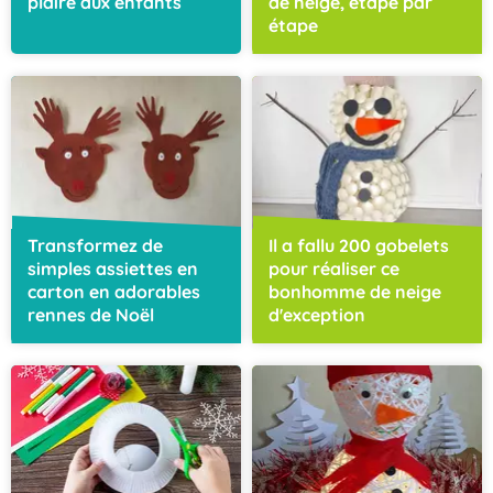
plaire aux enfants
de neige, étape par
étape
Transformez de
Il a fallu 200 gobelets
simples assiettes en
pour réaliser ce
carton en adorables
bonhomme de neige
rennes de Noël
d'exception