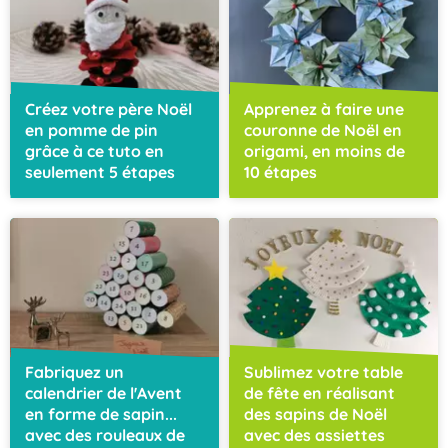
Créez votre père Noël
Apprenez à faire une
en pomme de pin
couronne de Noël en
grâce à ce tuto en
origami, en moins de
seulement 5 étapes
10 étapes
Fabriquez un
Sublimez votre table
calendrier de l'Avent
de fête en réalisant
en forme de sapin...
des sapins de Noël
avec des rouleaux de
avec des assiettes