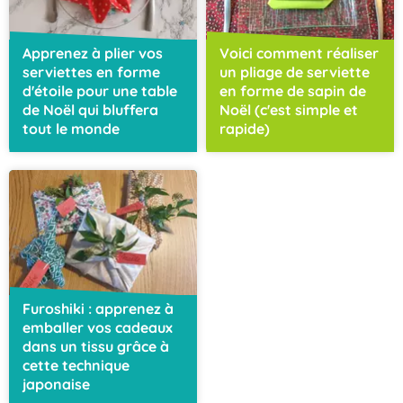
Apprenez à plier vos
Voici comment réaliser
serviettes en forme
un pliage de serviette
d'étoile pour une table
en forme de sapin de
de Noël qui bluffera
Noël (c'est simple et
tout le monde
rapide)
Furoshiki : apprenez à
emballer vos cadeaux
dans un tissu grâce à
cette technique
japonaise