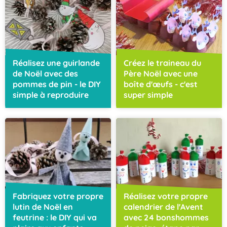
Réalisez une guirlande
Créez le traineau du
de Noël avec des
Père Noël avec une
pommes de pin - le DIY
boîte d'œufs - c'est
simple à reproduire
super simple
Fabriquez votre propre
Réalisez votre propre
lutin de Noël en
calendrier de l'Avent
feutrine : le DIY qui va
avec 24 bonshommes