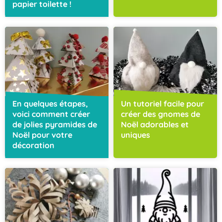
papier toilette !
En quelques étapes,
Un tutoriel facile pour
voici comment créer
créer des gnomes de
de jolies pyramides de
Noël adorables et
Noël pour votre
uniques
décoration