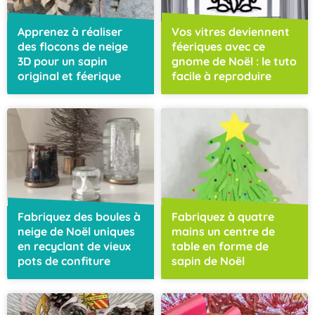
Apprenez à réaliser
Vos vitres deviennent
des flocons de neige
féeriques avec ce
3D pour un sapin
gnome de Noël : le tuto
original et féerique
facile à reproduire
Fabriquez des boules à
Fabriquez à quatre
neige de Noël uniques
mains un centre de
en recyclant de vieux
table en forme de
pots de confiture
sapin de Noël