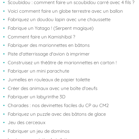
Scoubidou : comment faire un scoubidou carré avec 4 fils ?
Voici comment faire un globe terrestre avec un ballon
Fabriquez un doudou lapin avec une chaussette
Fabrique un Yatago ! (Serpent magique)
Comment faire un Kamishibaï ?
Fabriquer des marionnettes en bâtons
Piste d'atterrissage d'avion à imprimer
Construisez un théâtre de marionnettes en carton !
Fabriquer un mini parachute
Jumelles en rouleaux de papier toilette
Créer des animaux avec une boîte d'oeufs
Fabriquer un labyrinthe 3D
Charades : nos devinettes faciles du CP au CM2
Fabriquez un puzzle avec des bâtons de glace
Jeu des cerceaux
Fabriquer un jeu de dominos