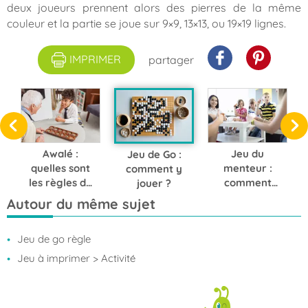
deux joueurs prennent alors des pierres de la même
couleur et la partie se joue sur 9×9, 13×13, ou 19×19 lignes.
IMPRIMER
partager
Awalé :
Jeu du
Jeu de Go :
quelles sont
menteur :
comment y
les règles du
comment
jouer ?
jeu ?
jouer à ce
Autour du même sujet
jeu de
cartes ?
Jeu de go règle
Jeu à imprimer
> Activité