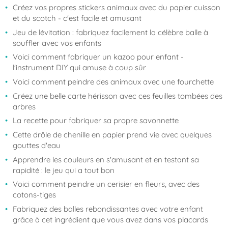
Créez vos propres stickers animaux avec du papier cuisson
et du scotch - c'est facile et amusant
Jeu de lévitation : fabriquez facilement la célèbre balle à
souffler avec vos enfants
Voici comment fabriquer un kazoo pour enfant -
l'instrument DIY qui amuse à coup sûr
Voici comment peindre des animaux avec une fourchette
Créez une belle carte hérisson avec ces feuilles tombées des
arbres
La recette pour fabriquer sa propre savonnette
Cette drôle de chenille en papier prend vie avec quelques
gouttes d'eau
Apprendre les couleurs en s'amusant et en testant sa
rapidité : le jeu qui a tout bon
Voici comment peindre un cerisier en fleurs, avec des
cotons-tiges
Fabriquez des balles rebondissantes avec votre enfant
grâce à cet ingrédient que vous avez dans vos placards