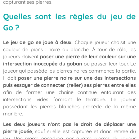
capturant ses pierres.
Quelles sont les règles du jeu de
Go ?
Le jeu de go se joue à deux.
Chaque joueur choisit une
couleur de pions : noire ou blanche. À tour de rôle, les
joueurs doivent
poser une pierre de leur couleur sur une
intersection inoccupée du goban
ou passer leur tour. Le
joueur qui possède les pierres noires commence la partie.
Il doit
poser une pierre noire sur une des intersections
puis essayer de connecter (relier) ses pierres entre elles
afin de former une chaîne continue entourant des
intersections vides formant le territoire. Le joueur
possédant les pierres blanches procède de la même
manière.
Les deux joueurs n'ont pas le droit de déplacer une
pierre jouée
, sauf si elle est capturée et donc retirée du
jeu. Une pierre encadrée par quatre pierres du joueur