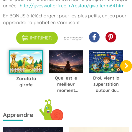
année :
http://yveswalter.free.fr/restau/ywalterm64.htm
En BONUS à télécharger : pour les plus petits, un jeu pour
apprendre l'alphabet en s'amusant !
IMPRIMER
partager
Quel est le
D'où vient la
Zarafa la
meilleur
superstition
girafe
moment
autour du
pour
vendredi 13 ?
observer les
pluies
Apprendre
d'étoiles
filantes ?